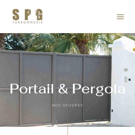
Aller
Main
au
Men
contenu
Portail & Pergola
NOS OEUVRES