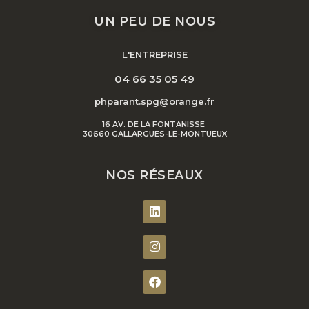
UN PEU DE NOUS
L'ENTREPRISE
04 66 35 05 49
phparant.spg@orange.fr
16 AV. DE LA FONTANISSE
30660 GALLARGUES-LE-MONTUEUX
NOS RÉSEAUX
L
i
n
I
k
n
e
s
d
t
F
i
a
a
n
g
c