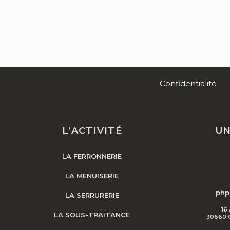
o
i
r
k
n
a
m
Confidentialité
L’ACTIVITÉ
UN
LA FERRONNERIE
LA MENUISERIE
php
LA SERRURERIE
16
LA SOUS-TRAITANCE
30660 