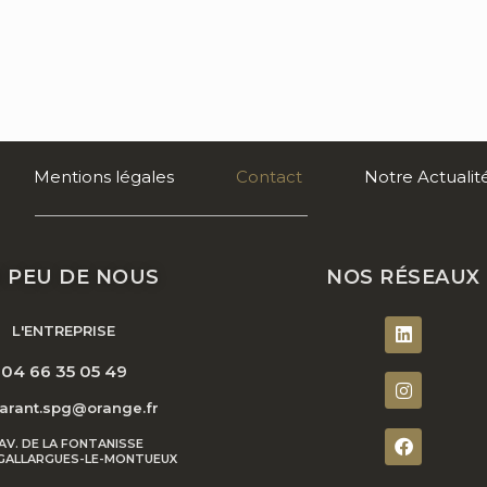
Mentions légales
Contact
Notre Actualit
 PEU DE NOUS
NOS RÉSEAUX
L'ENTREPRISE
L
i
04 66 35 05 49
n
I
k
n
arant.spg@orange.fr
e
s
d
t
F
 AV. DE LA FONTANISSE
i
a
a
GALLARGUES-LE-MONTUEUX
n
g
c