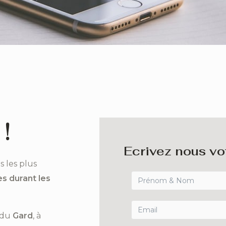
!
Ecrivez nous vo
s les plus
s durant les
 du
Gard
, à